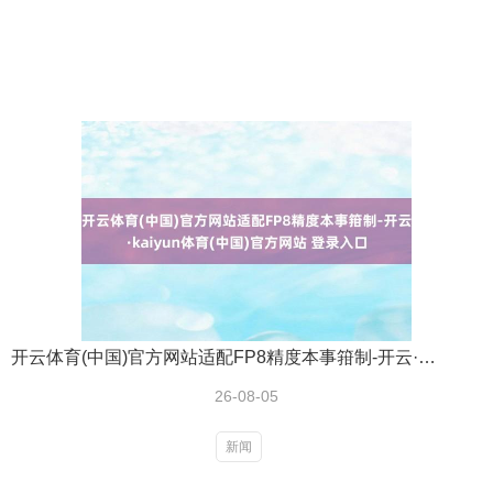
开云体育(中国)官方网站适配FP8精度本事箝制-开云·kaiyun体育(中国)官方网站 登录入口
26-08-05
新闻