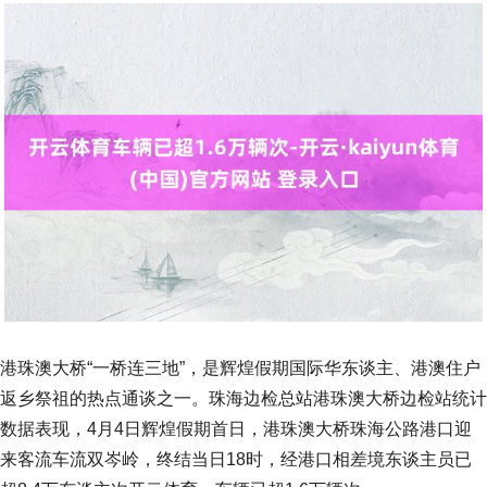
港珠澳大桥“一桥连三地”，是辉煌假期国际华东谈主、港澳住户
返乡祭祖的热点通谈之一。珠海边检总站港珠澳大桥边检站统计
数据表现，4月4日辉煌假期首日，港珠澳大桥珠海公路港口迎
来客流车流双岑岭，终结当日18时，经港口相差境东谈主员已