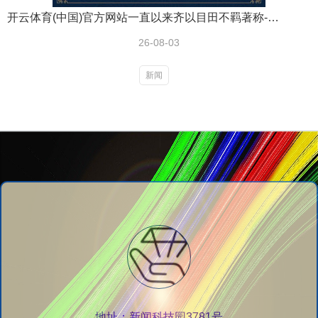
开云体育(中国)官方网站一直以来齐以目田不羁著称-开云·kaiyun体育(中国)官方网站 登录入口
26-08-03
新闻
地址：新闻科技园3781号