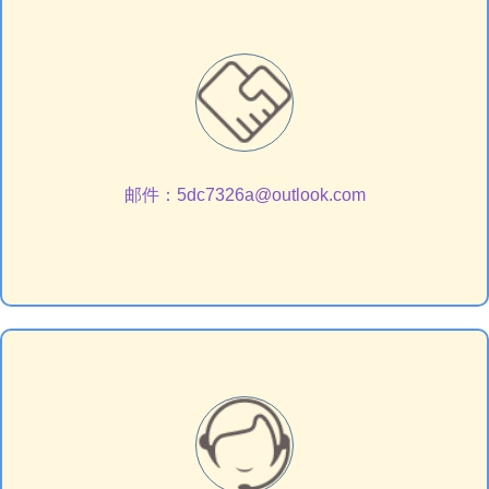
邮件：5dc7326a@outlook.com