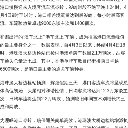
港口慢慢迎来入境客流车流岑岭，岑岭时段不绝至晚上24时。4
月4日9时至14时，港口相差境流量达到最岑岭，每小时最高客
流、车流验放量卓越9000东谈主次和1400辆次。
和谐出行的“澳车北上”“港车北上”车辆，成为推高港口流量峰值
的最主要身分之一。数据表现，自4月3日以来，终结4月4日18
时，港珠澳大桥边检站已检讨港澳单牌车数目2.1万辆次，占客
车通关总量近七成。其中，香港单牌车数目已衔接两日卓越
6500辆次，是港口最主要的通关车辆种类。
港珠澳大桥边检站预测，辉煌假期三天，港口客流车流将呈现总
体高位初始、头尾相对和谐性情，日均客流将达到12.3万东谈主
次，日均车流将达到2.2万辆次，预测较旧年同技术别增长约三
成和两成。
为理睬港口岑岭，确保通关简单高效，港珠澳大桥边检站增派执