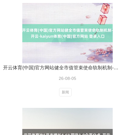
开云体育(中国)官方网站健全市值管束使命轨制机制-开云·kaiyun体育(中国)官方网站 登录入口
26-08-05
新闻